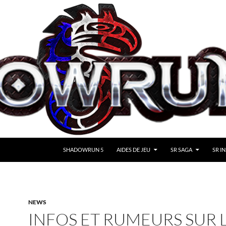
SHADOWRUN 5
AIDES DE JEU
SR SAGA
SR IN
NEWS
INFOS ET RUMEURS SUR 