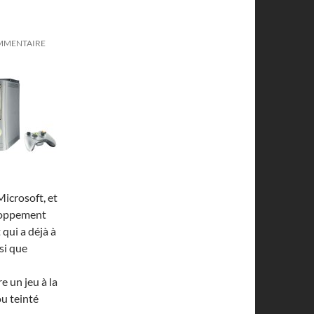
OMMENTAIRE
Microsoft, et
eloppement
qui a déjà à
si que
ire un jeu à la
ou teinté