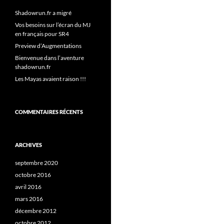
Shadowrun.fr a migré
Vos besoins sur l’écran du MJ
en français pour SR4
Preview d’Augmentations
Bienvenue dans l’aventure
shadowrun.fr
Les Mayas avaient raison !!!
COMMENTAIRES RÉCENTS
ARCHIVES
septembre 2020
octobre 2016
avril 2016
mars 2016
décembre 2012
octobre 2012