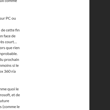
jeux comme
é sur PC ou
u
de cette fin
en face de
très court…
ors que rien
improbable.
 du prochain
nmoins si le
ox 360 n’a
omme quoi le
rosoft, et de
future
ts (comme le