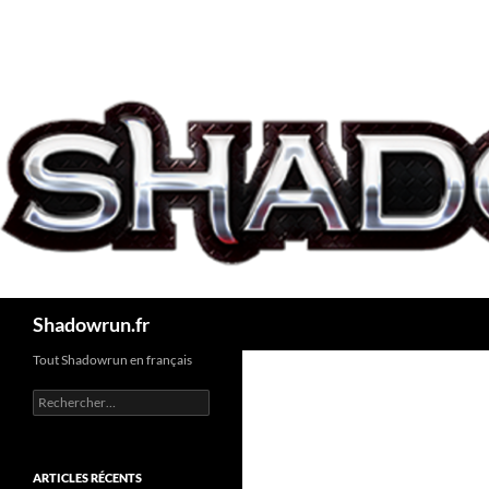
Aller
au
contenu
Recherche
Shadowrun.fr
Tout Shadowrun en français
Rechercher :
ARTICLES RÉCENTS