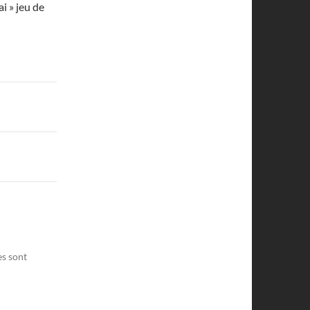
i » jeu de
es sont