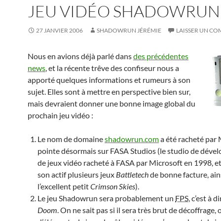
JEU VIDÉO SHADOWRUN
27 JANVIER 2006
SHADOWRUN JÉRÉMIE
LAISSER UN C
Nous en avions déjà parlé dans
des précédentes
news
, et la récente trêve des confiseur nous a
apporté quelques informations et rumeurs à son
sujet. Elles sont à mettre en perspective bien sur,
mais devraient donner une bonne image global du
prochain jeu vidéo :
Le nom de domaine
shadowrun.com
a été racheté par 
pointe désormais sur FASA Studios (le studio de dév
de jeux vidéo racheté à FASA par Microsoft en 1998, et 
son actif plusieurs jeux
Battletech
de bonne facture, ain
l’excellent petit
Crimson Skies
).
Le jeu Shadowrun sera probablement un
FPS
, c’est à d
Doom
. On ne sait pas si il sera très brut de décoffrage, 