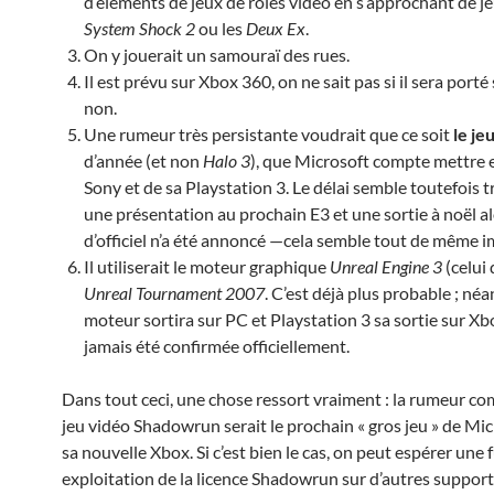
d’éléments de jeux de rôles vidéo en s’approchant de 
System Shock 2
ou les
Deux Ex
.
On y jouerait un samouraï des rues.
Il est prévu sur Xbox 360, on ne sait pas si il sera port
non.
Une rumeur très persistante voudrait que ce soit
le je
d’année (et non
Halo 3
), que Microsoft compte mettre 
Sony et de sa Playstation 3. Le délai semble toutefois 
une présentation au prochain E3 et une sortie à noël al
d’officiel n’a été annoncé —cela semble tout de même 
Il utiliserait le moteur graphique
Unreal Engine 3
(celui
Unreal Tournament 2007
. C’est déjà plus probable ; néa
moteur sortira sur PC et Playstation 3 sa sortie sur Xb
jamais été confirmée officiellement.
Dans tout ceci, une chose ressort vraiment : la rumeur c
jeu vidéo Shadowrun serait le prochain « gros jeu » de Mic
sa nouvelle Xbox. Si c’est bien le cas, on peut espérer une 
exploitation de la licence Shadowrun sur d’autres suppor