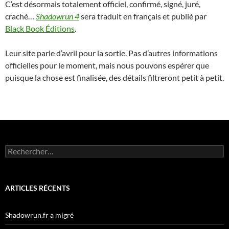
C’est désormais totalement officiel, confirmé, signé, juré,
craché…
Shadowrun 4
sera traduit en français et publié par
Black Book Éditions
.
Leur site parle d’avril pour la sortie. Pas d’autres informations
officielles pour le moment, mais nous pouvons espérer que
puisque la chose est finalisée, des détails filtreront petit à petit.
Rechercher :
ARTICLES RÉCENTS
Shadowrun.fr a migré