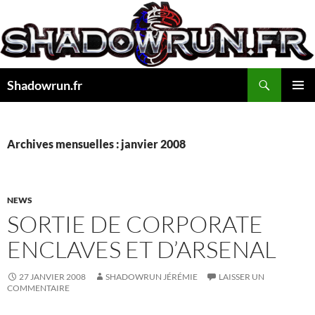
Aller
au
contenu
Recherche
Shadowrun.fr
MENU
PRINCI
Archives mensuelles : janvier 2008
NEWS
SORTIE DE CORPORATE
ENCLAVES ET D’ARSENAL
27 JANVIER 2008
SHADOWRUN JÉRÉMIE
LAISSER UN
COMMENTAIRE