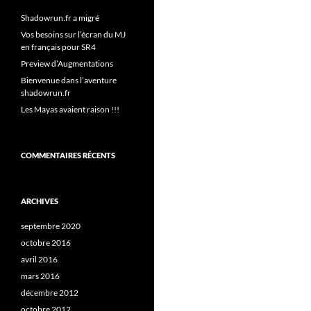
Shadowrun.fr a migré
Vos besoins sur l’écran du MJ
en français pour SR4
Preview d’Augmentations
Bienvenue dans l’aventure
shadowrun.fr
Les Mayas avaient raison !!!
COMMENTAIRES RÉCENTS
ARCHIVES
septembre 2020
octobre 2016
avril 2016
mars 2016
décembre 2012
octobre 2012