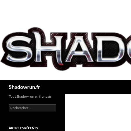
Aller
au
contenu
Recherche
Shadowrun.fr
Tout Shadowrun en français
Rechercher :
ARTICLES RÉCENTS