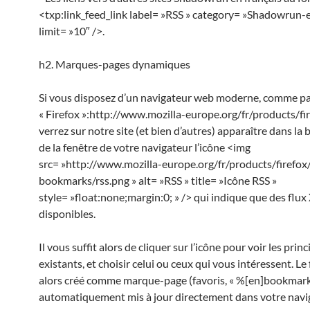
<txp:link_feed_link label= »RSS » category= »Shadowrun-e
limit= »10″ />.
h2. Marques-pages dynamiques
Si vous disposez d’un navigateur web moderne, comme p
« Firefox »:http://www.mozilla-europe.org/fr/products/fi
verrez sur notre site (et bien d’autres) apparaître dans la 
de la fenêtre de votre navigateur l’icône <img
src= »http://www.mozilla-europe.org/fr/products/firefox/
bookmarks/rss.png » alt= »RSS » title= »Icône RSS »
style= »float:none;margin:0; » /> qui indique que des flu
disponibles.
Il vous suffit alors de cliquer sur l’icône pour voir les prin
existants, et choisir celui ou ceux qui vous intéressent. Le 
alors créé comme marque-page (favoris, « %[en]bookmark
automatiquement mis à jour directement dans votre navi