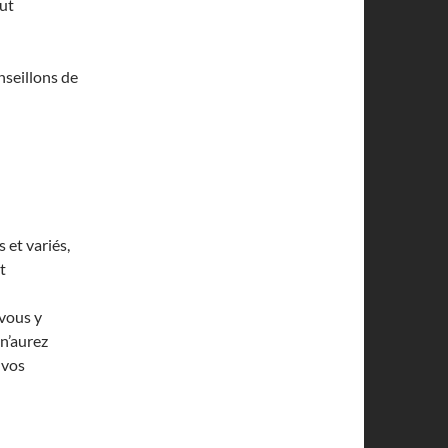
ut
nseillons de
s et variés,
t
vous y
 n’aurez
 vos