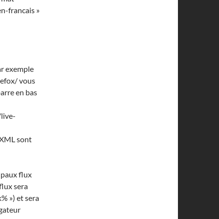
n-francais »
ar exemple
refox/ vous
barre en bas
live-
x XML sont
cipaux flux
flux sera
% ») et sera
gateur