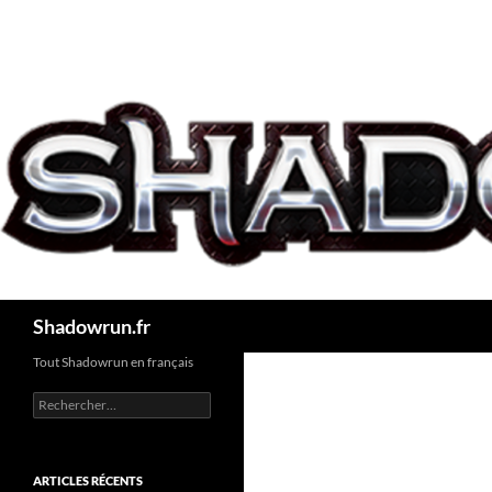
Aller
au
contenu
Recherche
Shadowrun.fr
Tout Shadowrun en français
Rechercher :
ARTICLES RÉCENTS