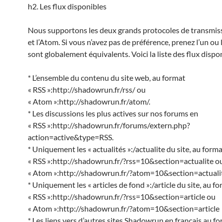
h2. Les flux disponibles
Nous supportons les deux grands protocoles de transmiss
et l’Atom. Si vous n’avez pas de préférence, prenez l’un ou l
sont globalement équivalents. Voici la liste des flux dispon
* L’ensemble du contenu du site web, au format
« RSS »:http://shadowrun.fr/rss/ ou
« Atom »:http://shadowrun.fr/atom/.
* Les discussions les plus actives sur nos forums en
« RSS »:http://shadowrun.fr/forums/extern.php?
action=active&type=RSS.
* Uniquement les « actualités »:/actualite du site, au form
« RSS »:http://shadowrun.fr/?rss=10&section=actualite o
« Atom »:http://shadowrun.fr/?atom=10&section=actuali
* Uniquement les « articles de fond »:/article du site, au f
« RSS »:http://shadowrun.fr/?rss=10&section=article ou
« Atom »:http://shadowrun.fr/?atom=10&section=article
* Les liens vers d’autres sites Shadowrun en français au f