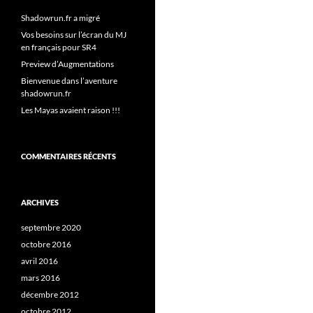
Shadowrun.fr a migré
Vos besoins sur l’écran du MJ
en français pour SR4
Preview d’Augmentations
Bienvenue dans l’aventure
shadowrun.fr
Les Mayas avaient raison !!!
COMMENTAIRES RÉCENTS
ARCHIVES
septembre 2020
octobre 2016
avril 2016
mars 2016
décembre 2012
octobre 2012