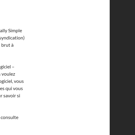
ally Simple
_syndication)
 brut à
giciel –
s voulez
giciel, vous
es qui vous
r savoir si
n consulte