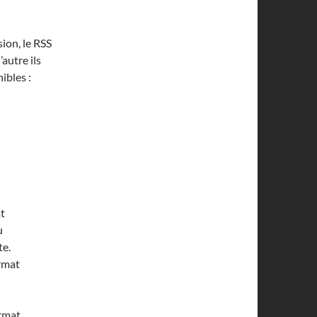
ion, le RSS
’autre ils
ibles :
at
u
te.
ormat
ormat