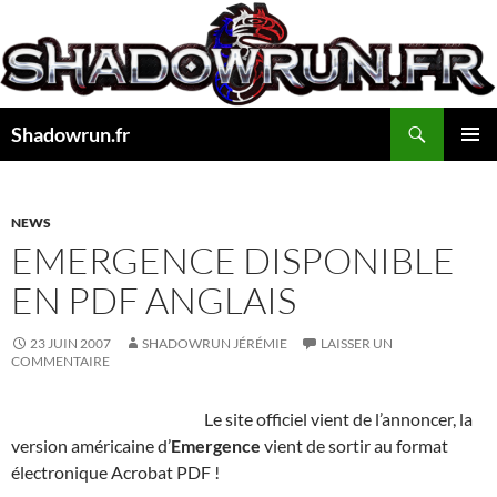
Aller
au
contenu
Recherche
Shadowrun.fr
MENU
PRINCI
NEWS
EMERGENCE DISPONIBLE
EN PDF ANGLAIS
23 JUIN 2007
SHADOWRUN JÉRÉMIE
LAISSER UN
COMMENTAIRE
Le site officiel vient de l’annoncer, la
version américaine d’
Emergence
vient de sortir au format
électronique Acrobat PDF !