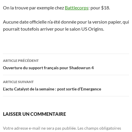
On la trouve par exemple chez
Battlecorps
: pour $18.
Aucune date officielle n’a été donnée pour la version papier, qui
pourrait toutefois arriver pour le salon US Origins.
Navigation
ARTICLE PRÉCÉDENT
des
Ouverture du support français pour Shadowrun 4
articles
ARTICLE SUIVANT
L’actu Catalyst de la semaine : post sortie d’Emergence
LAISSER UN COMMENTAIRE
Votre adresse e-mail ne sera pas publiée.
Les champs obligatoires