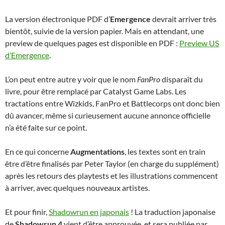
La version électronique PDF d’
Emergence
devrait arriver très
bientôt, suivie de la version papier. Mais en attendant, une
preview de quelques pages est disponible en PDF :
Preview US
d’Emergence
.
L’on peut entre autre y voir que le nom
FanPro
disparaît du
livre, pour être remplacé par Catalyst Game Labs. Les
tractations entre Wizkids, FanPro et Battlecorps ont donc bien
dû avancer, même si curieusement aucune annonce officielle
n’a été faite sur ce point.
En ce qui concerne
Augmentations
, les textes sont en train
être d’être finalisés par Peter Taylor (en charge du supplément)
après les retours des playtests et les illustrations commencent
à arriver, avec quelques nouveaux artistes.
Et pour finir,
Shadowrun en japonais
! La traduction japonaise
de
Shadowrun 4
vient d’être approuvée, et sera publiée par