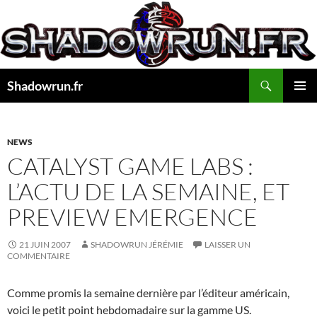
Aller
au
contenu
Recherche
Shadowrun.fr
MENU
PRINCI
NEWS
CATALYST GAME LABS :
L’ACTU DE LA SEMAINE, ET
PREVIEW EMERGENCE
21 JUIN 2007
SHADOWRUN JÉRÉMIE
LAISSER UN
COMMENTAIRE
Comme promis la semaine dernière par l’éditeur américain,
voici le petit point hebdomadaire sur la gamme US.