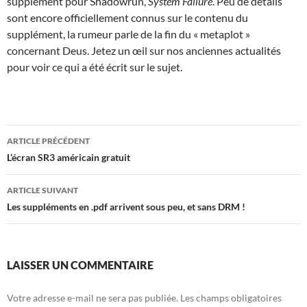
supplément pour Shadowrun,
System Failure
. Peu de détails
sont encore officiellement connus sur le contenu du
supplément, la rumeur parle de la fin du « metaplot »
concernant Deus. Jetez un œil sur nos anciennes actualités
pour voir ce qui a été écrit sur le sujet.
Navigation
ARTICLE PRÉCÉDENT
des
L’écran SR3 américain gratuit
articles
ARTICLE SUIVANT
Les suppléments en .pdf arrivent sous peu, et sans DRM !
LAISSER UN COMMENTAIRE
Votre adresse e-mail ne sera pas publiée.
Les champs obligatoires