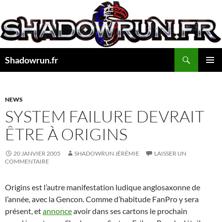
Aller
au
contenu
Recherche
Shadowrun.fr
MENU
PRINCI
NEWS
SYSTEM FAILURE DEVRAIT
ÊTRE À ORIGINS
20 JANVIER 2005
SHADOWRUN JÉRÉMIE
LAISSER UN
COMMENTAIRE
Origins est l’autre manifestation ludique anglosaxonne de
l’année, avec la Gencon. Comme d’habitude FanPro y sera
présent, et
annonce
avoir dans ses cartons le prochain