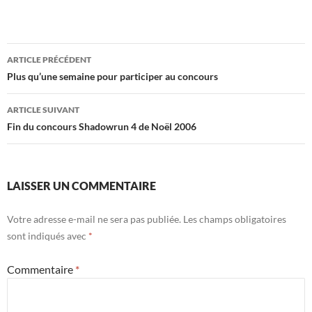
Navigation
ARTICLE PRÉCÉDENT
des
Plus qu’une semaine pour participer au concours
articles
ARTICLE SUIVANT
Fin du concours Shadowrun 4 de Noël 2006
LAISSER UN COMMENTAIRE
Votre adresse e-mail ne sera pas publiée.
Les champs obligatoires
sont indiqués avec
*
Commentaire
*