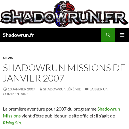
Aller
au
contenu
Recherche
Shadowrun.fr
MENU
PRINCI
NEWS
SHADOWRUN MISSIONS DE
JANVIER 2007
10 JANVIER 2007
SHADOWRUN JÉRÉMIE
LAISSER UN
COMMENTAIRE
La première aventure pour 2007 du programme
Shadowrun
Missions
vient d‘être publiée sur le site officiel : il s’agit de
Rising Sin
.