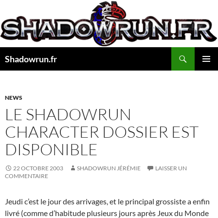
Aller
au
contenu
Recherche
Shadowrun.fr
MENU
PRINCI
NEWS
LE SHADOWRUN
CHARACTER DOSSIER EST
DISPONIBLE
22 OCTOBRE 2003
SHADOWRUN JÉRÉMIE
LAISSER UN
COMMENTAIRE
Jeudi c’est le jour des arrivages, et le principal grossiste a enfin
livré (comme d’habitude plusieurs jours après Jeux du Monde