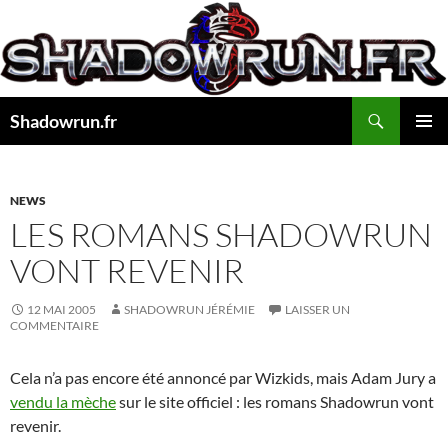
Aller
au
contenu
Recherche
Shadowrun.fr
MENU
PRINCI
NEWS
LES ROMANS SHADOWRUN
VONT REVENIR
12 MAI 2005
SHADOWRUN JÉRÉMIE
LAISSER UN
COMMENTAIRE
Cela n’a pas encore été annoncé par Wizkids, mais Adam Jury a
vendu la mèche
sur le site officiel : les romans Shadowrun vont
revenir.