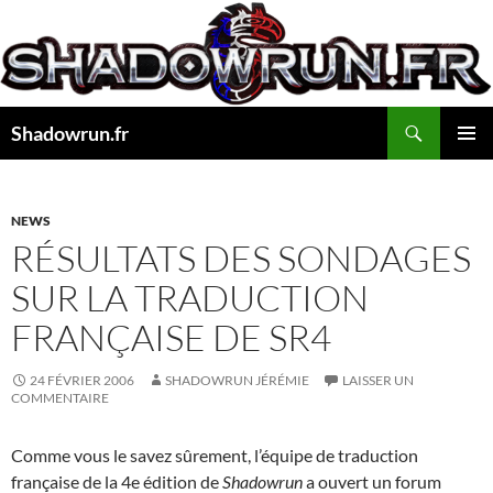
Aller
au
contenu
Recherche
Shadowrun.fr
MENU
PRINCI
NEWS
RÉSULTATS DES SONDAGES
SUR LA TRADUCTION
FRANÇAISE DE SR4
24 FÉVRIER 2006
SHADOWRUN JÉRÉMIE
LAISSER UN
COMMENTAIRE
Comme vous le savez sûrement, l’équipe de traduction
française de la 4e édition de
Shadowrun
a ouvert un forum