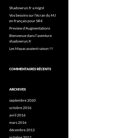
Shadowrun.fr a migré
Vos besoins sur l’écran du MJ
en français pour SR4
Preview d’Augmentations
Bienvenue dans l’aventure
shadowrun.fr
Les Mayas avaient raison !!!
COMMENTAIRES RÉCENTS
ARCHIVES
septembre 2020
octobre 2016
avril 2016
mars 2016
décembre 2012
octobre 2012