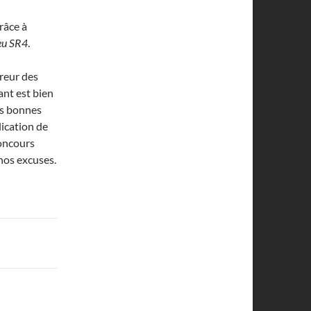
grâce à
eu SR4
.
rreur des
ant est bien
es bonnes
lication de
concours
 nos excuses.