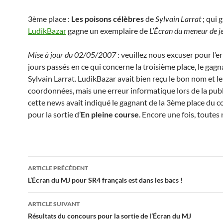
3ème place :
Les poisons célèbres
de
Sylvain Larrat
; qui 
LudikBazar
gagne un exemplaire de
L’Écran du meneur de j
Mise à jour du 02/05/2007
: veuillez nous excuser pour l’e
jours passés en ce qui concerne la troisième place, le gagn
Sylvain Larrat. LudikBazar avait bien reçu le bon nom et l
coordonnées, mais une erreur informatique lors de la pub
cette news avait indiqué le gagnant de la 3ème place du 
pour la sortie d’
En pleine course
. Encore une fois, toutes
Navigation
ARTICLE PRÉCÉDENT
des
L’Écran du MJ pour SR4 français est dans les bacs !
articles
ARTICLE SUIVANT
Résultats du concours pour la sortie de l’Écran du MJ