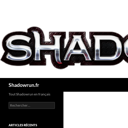
Aller
au
contenu
Recherche
Shadowrun.fr
Tout Shadowrun en français
Rechercher :
ARTICLES RÉCENTS