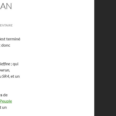
RAN
ENTAIRE
’est terminé
st donc
ieffine
; qui
wrun,
eu SR4
, et un
es
de
 Peuple
t un