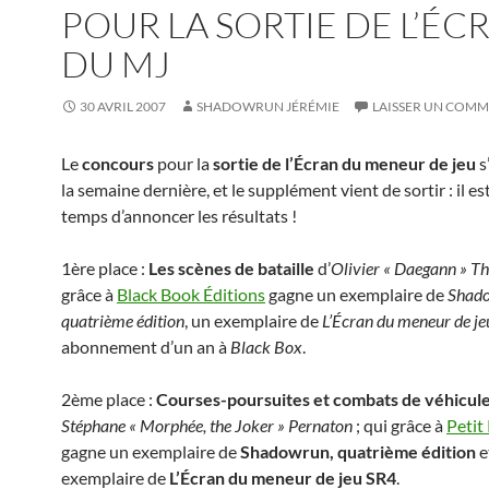
POUR LA SORTIE DE L’ÉC
DU MJ
30 AVRIL 2007
SHADOWRUN JÉRÉMIE
LAISSER UN COMM
Le
concours
pour la
sortie de l’Écran du meneur de jeu
s
la semaine dernière, et le supplément vient de sortir : il e
temps d’annoncer les résultats !
1ère place :
Les scènes de bataille
d’
Olivier « Daegann » Th
grâce à
Black Book Éditions
gagne un exemplaire de
Shado
quatrième édition
, un exemplaire de
L’Écran du meneur de j
abonnement d’un an à
Black Box
.
2ème place :
Courses-poursuites et combats de véhicul
Stéphane « Morphée, the Joker » Pernaton
; qui grâce à
Petit
gagne un exemplaire de
Shadowrun, quatrième édition
e
exemplaire de
L’Écran du meneur de jeu SR4
.