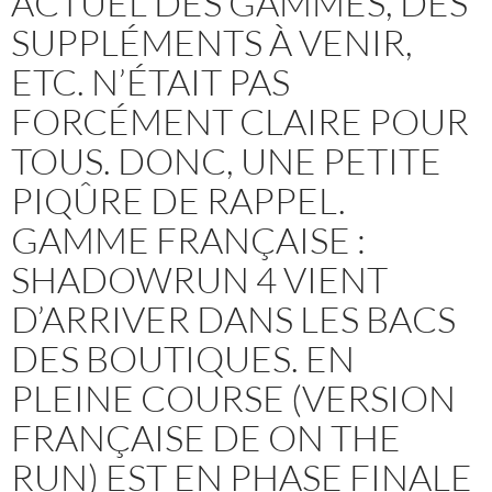
ACTUEL DES GAMMES, DES
SUPPLÉMENTS À VENIR,
ETC. N’ÉTAIT PAS
FORCÉMENT CLAIRE POUR
TOUS. DONC, UNE PETITE
PIQÛRE DE RAPPEL.
GAMME FRANÇAISE :
SHADOWRUN 4 VIENT
D’ARRIVER DANS LES BACS
DES BOUTIQUES. EN
PLEINE COURSE (VERSION
FRANÇAISE DE ON THE
RUN) EST EN PHASE FINALE