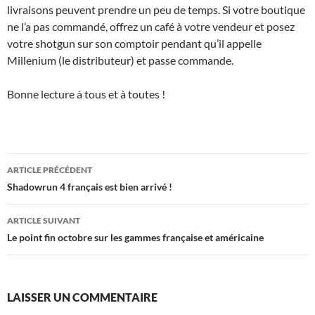
livraisons peuvent prendre un peu de temps. Si votre boutique
ne l’a pas commandé, offrez un café à votre vendeur et posez
votre shotgun sur son comptoir pendant qu’il appelle
Millenium (le distributeur) et passe commande.
Bonne lecture à tous et à toutes !
Navigation
ARTICLE PRÉCÉDENT
des
Shadowrun 4 français est bien arrivé !
articles
ARTICLE SUIVANT
Le point fin octobre sur les gammes française et américaine
LAISSER UN COMMENTAIRE