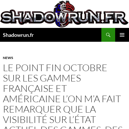
Aller
au
contenu
Recherche
Shadowrun.fr
MENU
PRINCI
NEWS
LE POINT FIN OCTOBRE
SUR LES GAMMES
FRANÇAISE ET
AMÉRICAINE L’ON M’A FAIT
REMARQUER QUE LA
VISIBILITÉ SUR L’ÉTAT