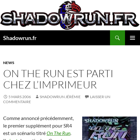
Aller
au
contenu
Recherche
Shadowrun.fr
MENU
PRINCI
NEWS
ON THE RUN EST PARTI
CHEZ L’IMPRIMEUR
5 MARS 2006
SHADOWRUN JÉRÉMIE
LAISSER UN
COMMENTAIRE
Comme annoncé précédemment,
le premier supplément pour SR4
est un scénario titré
On The Run
.