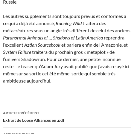
Russie.
Les autres suppléments sont toujours prévus et conformes à
ce qui a déjà été annoncé,
Running Wild
traitera des
métacréatures sous un angle très différent de celui des anciens
Paranormal Animals of…
,
Shadows of Latin America
reprendra
l’excellent
Aztlan Sourcebook
et parlera enfin de l’Amazonie, et
System Failure
traitera du prochain gros « metaplot » de
l’univers Shadowrun. Pour ce dernier, une petite inconnue
reste : le teaser qu’Adam Jury avait publié ­ que j’avais relayé ici-
même­ sur sa sortie cet été même; sortie qui semble très
ambitieuse aujourd’hui.
Navigation
ARTICLE PRÉCÉDENT
des
Extrait de Loose Alliances en .pdf
articles