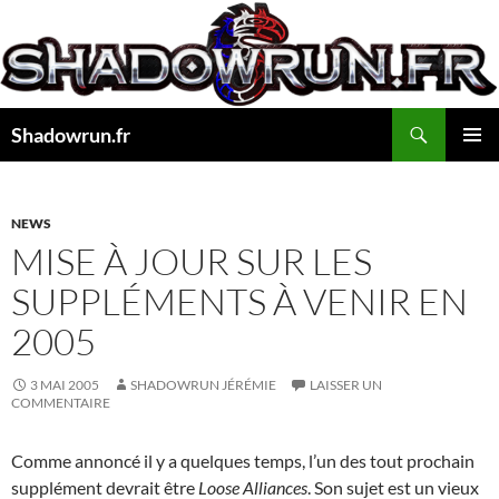
Aller
au
contenu
Recherche
Shadowrun.fr
MENU
PRINCI
NEWS
MISE À JOUR SUR LES
SUPPLÉMENTS À VENIR EN
2005
3 MAI 2005
SHADOWRUN JÉRÉMIE
LAISSER UN
COMMENTAIRE
Comme annoncé il y a quelques temps, l’un des tout prochain
supplément devrait être
Loose Alliances
. Son sujet est un vieux