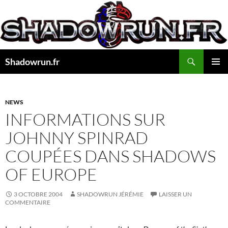
Aller
au
contenu
Recherche
Shadowrun.fr
MENU
PRINCI
NEWS
INFORMATIONS SUR
JOHNNY SPINRAD
COUPÉES DANS SHADOWS
OF EUROPE
3 OCTOBRE 2004
SHADOWRUN JÉRÉMIE
LAISSER UN
COMMENTAIRE