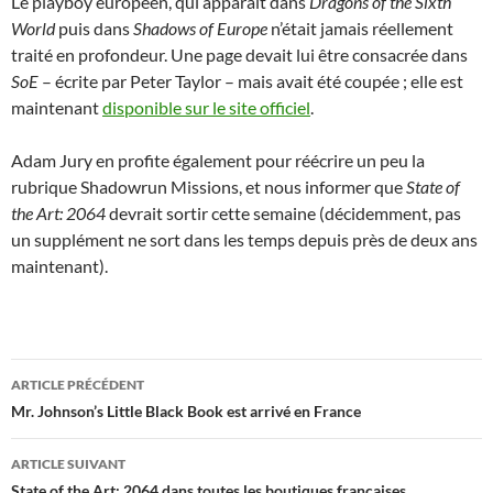
Le playboy européen, qui apparaît dans
Dragons of the Sixth
World
puis dans
Shadows of Europe
n’était jamais réellement
traité en profondeur. Une page devait lui être consacrée dans
SoE
– écrite par Peter Taylor – mais avait été coupée ; elle est
maintenant
disponible sur le site officiel
.
Adam Jury en profite également pour réécrire un peu la
rubrique Shadowrun Missions, et nous informer que
State of
the Art: 2064
devrait sortir cette semaine (décidemment, pas
un supplément ne sort dans les temps depuis près de deux ans
maintenant).
Navigation
ARTICLE PRÉCÉDENT
des
Mr. Johnson’s Little Black Book est arrivé en France
articles
ARTICLE SUIVANT
State of the Art: 2064 dans toutes les boutiques françaises