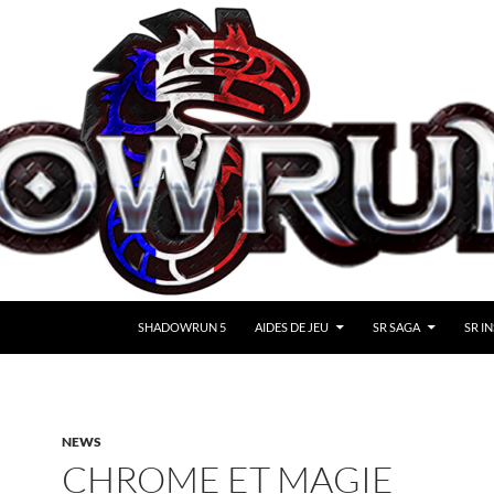
SHADOWRUN 5
AIDES DE JEU
SR SAGA
SR IN
NEWS
CHROME ET MAGIE