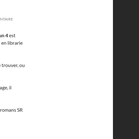
NTAIRE
un 4
est
 en librarie
 trouver, ou
ge, il
 romans SR