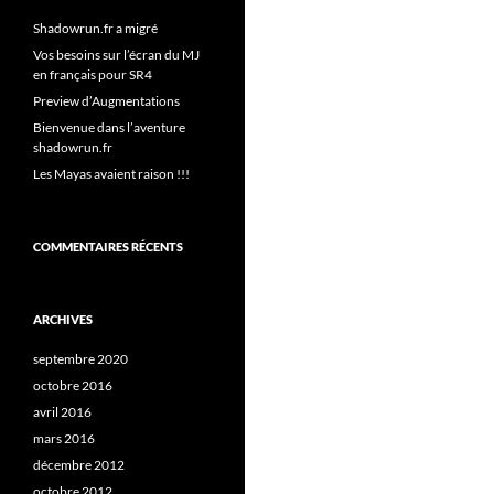
Shadowrun.fr a migré
Vos besoins sur l’écran du MJ
en français pour SR4
Preview d’Augmentations
Bienvenue dans l’aventure
shadowrun.fr
Les Mayas avaient raison !!!
COMMENTAIRES RÉCENTS
ARCHIVES
septembre 2020
octobre 2016
avril 2016
mars 2016
décembre 2012
octobre 2012