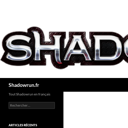
Aller
au
contenu
Recherche
Shadowrun.fr
Tout Shadowrun en français
Rechercher :
ARTICLES RÉCENTS