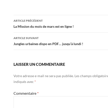
Navigation
ARTICLE PRÉCÉDENT
des
La Mission du mois de mars est en ligne !
articles
ARTICLE SUIVANT
Jungles urbaines dispo en PDF… jusqu’à lundi !
LAISSER UN COMMENTAIRE
Votre adresse e-mail ne sera pas publiée.
Les champs obligatoir
indiqués avec
*
Commentaire
*