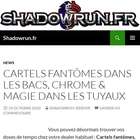
Aller
au
contenu
Recherche
Shadowrun.fr
MENU
PRINCI
NEWS
CARTELS FANTÔMES DANS
LES BACS, CHROME &
MAGIE DANS LES TUYAUX
19 OCTOBRE 2010
SHADOWRUN JÉRÉMIE
LAISSER UN
COMMENTAIRE
Vous pouvez désormais trouver vos
doses de tempo chez votre dealer habituel :
Cartels fantômes
,