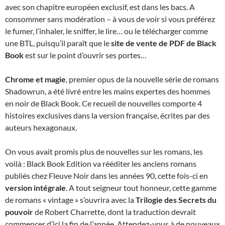
avec son chapitre européen exclusif, est dans les bacs. A
consommer sans modération – à vous de voir si vous préférez
le fumer, l’inhaler, le sniffer, le lire… ou le télécharger comme
une BTL, puisqu’il paraît que le
site de vente de PDF de Black
Book
est sur le point d’ouvrir ses portes…
Chrome et magie
, premier opus de la nouvelle série de romans
Shadowrun, a été livré entre les mains expertes des hommes
en noir de Black Book. Ce recueil de nouvelles comporte 4
histoires exclusives dans la version française, écrites par des
auteurs hexagonaux.
On vous avait promis plus de nouvelles sur les romans, les
voilà : Black Book Edition va rééditer les anciens romans
publiés chez Fleuve Noir dans les années 90, cette fois-ci en
version intégrale
. A tout seigneur tout honneur, cette gamme
de romans « vintage » s’ouvrira avec la
Trilogie des Secrets du
pouvoir
de Robert Charrette, dont la traduction devrait
commencer d’ici la fin de l’année. Attendez-vous à de nouveaux