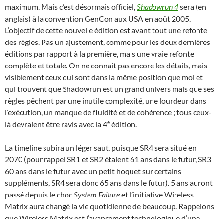
maximum. Mais c’est désormais officiel,
Shadowrun 4
sera (en
anglais) à la convention GenCon aux USA en août 2005.
L’objectif de cette nouvelle édition est avant tout une refonte
des règles. Pas un ajustement, comme pour les deux dernières
éditions par rapport à la première, mais une vraie refonte
complète et totale. On ne connait pas encore les détails, mais
visiblement ceux qui sont dans la même position que moi et
qui trouvent que Shadowrun est un grand univers mais que ses
règles pêchent par une inutile complexité, une lourdeur dans
l’exécution, un manque de fluidité et de cohérence ; tous ceux-
e
là devraient être ravis avec la 4
édition.
La timeline subira un léger saut, puisque SR4 sera situé en
2070 (pour rappel SR1 et SR2 étaient 61 ans dans le futur, SR3
60 ans dans le futur avec un petit hoquet sur certains
suppléments, SR4 sera donc 65 ans dans le futur). 5 ans auront
passé depuis le choc
System Failure
et l’initiative
Wireless
Matrix
aura changé la vie quotidienne de beaucoup. Rappelons
que
Wireless Matrix
est l’avancement technologique d’une