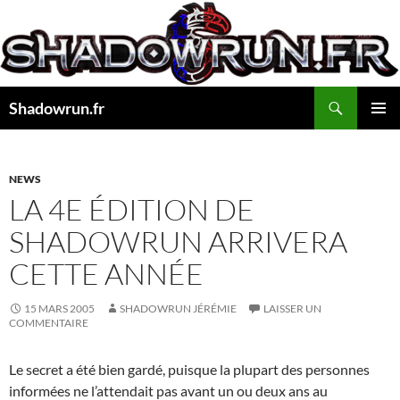
Aller
au
contenu
Recherche
Shadowrun.fr
MENU
PRINCI
NEWS
LA 4E ÉDITION DE
SHADOWRUN ARRIVERA
CETTE ANNÉE
15 MARS 2005
SHADOWRUN JÉRÉMIE
LAISSER UN
COMMENTAIRE
Le secret a été bien gardé, puisque la plupart des personnes
informées ne l’attendait pas avant un ou deux ans au