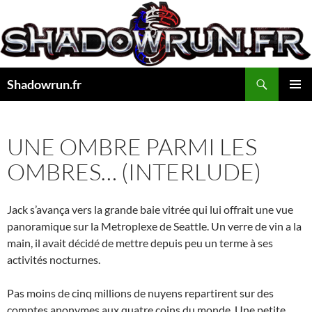
Aller
au
contenu
Recherche
Shadowrun.fr
MENU
PRINCI
UNE OMBRE PARMI LES
OMBRES… (INTERLUDE)
Jack s’avança vers la grande baie vitrée qui lui offrait une vue
panoramique sur la Metroplexe de Seattle. Un verre de vin a la
main, il avait décidé de mettre depuis peu un terme à ses
activités nocturnes.
Pas moins de cinq millions de nuyens repartirent sur des
comptes anonymes aux quatre coins du monde, Une petite