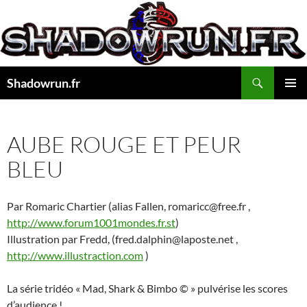
Aller
au
contenu
Recherche
Shadowrun.fr
MENU
PRINCI
AUBE ROUGE ET PEUR
BLEU
Par Romaric Chartier (alias Fallen, romaricc@free.fr ,
http://www.forum1001mondes.fr.st
)
Illustration par Fredd, (fred.dalphin@laposte.net ,
http://www.illustraction.com
)
La série tridéo « Mad, Shark & Bimbo © » pulvérise les scores
d’audience !