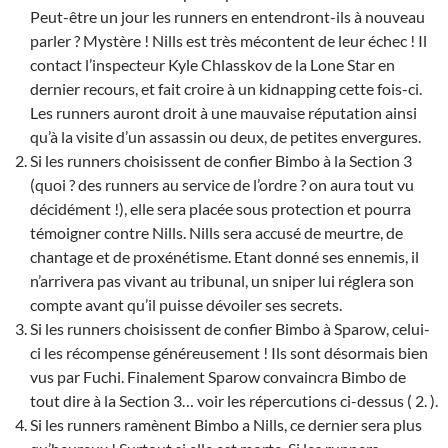
Peut-être un jour les runners en entendront-ils à nouveau
parler ? Mystère ! Nills est très mécontent de leur échec ! Il
contact l’inspecteur Kyle Chlasskov de la Lone Star en
dernier recours, et fait croire à un kidnapping cette fois-ci.
Les runners auront droit à une mauvaise réputation ainsi
qu’à la visite d’un assassin ou deux, de petites envergures.
Si les runners choisissent de confier Bimbo à la Section 3
(quoi ? des runners au service de l’ordre ? on aura tout vu
décidément !), elle sera placée sous protection et pourra
témoigner contre Nills. Nills sera accusé de meurtre, de
chantage et de proxénétisme. Etant donné ses ennemis, il
n’arrivera pas vivant au tribunal, un sniper lui réglera son
compte avant qu’il puisse dévoiler ses secrets.
Si les runners choisissent de confier Bimbo à Sparow, celui-
ci les récompense généreusement ! Ils sont désormais bien
vus par Fuchi. Finalement Sparow convaincra Bimbo de
tout dire à la Section 3… voir les répercutions ci-dessus ( 2. ).
Si les runners ramènent Bimbo a Nills, ce dernier sera plus