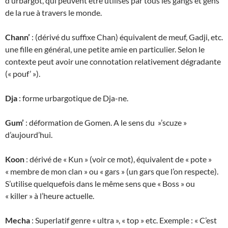
d’urbargot, qui peuvent être utilisés par tous les gangs et gens
de la rue à travers le monde.
Chann’
: (dérivé du suffixe Chan) équivalent de meuf, Gadji, etc.
une fille en général, une petite amie en particulier. Selon le
contexte peut avoir une connotation relativement dégradante
(« pouf’ »).
Dja
: forme urbargotique de Dja-ne.
Gum’
: déformation de Gomen. A le sens du »’scuze »
d’aujourd’hui.
Koon
: dérivé de « Kun » (voir ce mot), équivalent de « pote »
« membre de mon clan » ou « gars » (un gars que l’on respecte).
S’utilise quelquefois dans le même sens que « Boss » ou
« killer » à l’heure actuelle.
Mecha
: Superlatif genre « ultra », « top » etc. Exemple : « C’est