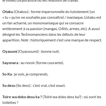
le milieu corporatiste ou les relations de travail.
Otaku
(Otakou) : forme impersonnelle du tutoiement (un
« tu » qu’on ne souhaite pas connaître) / maniaque. L’otaku est
un fan acharné, un monomaniaque qui se consacre
entièrement à sa passion (mangas, OAVs, armes, etc). A aussi
désigné les Technomanciens dans les débuts de leur
apparition.
Note
: historiquement c’est une marque de respect.
Oyasumi
(Oyassoumi) : bonne nuit.
Sayonara
: au revoir (forme courante).
So Ka
: je vois, je comprends.
So desu
(So dess) : c’est vrai, c’est exact.
Toire wa doko desu ka ?
(Toïré wa doko dess ka?) : où sont les
toilettes ?