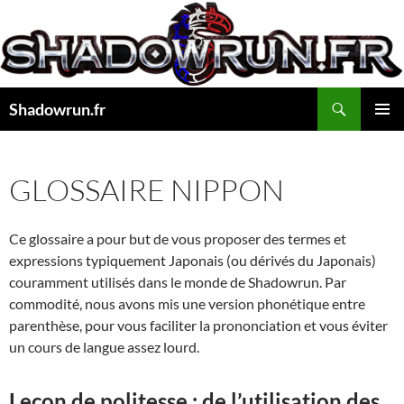
Aller
au
contenu
Recherche
Shadowrun.fr
MENU
PRINCI
GLOSSAIRE NIPPON
Ce glossaire a pour but de vous proposer des termes et
expressions typiquement Japonais (ou dérivés du Japonais)
couramment utilisés dans le monde de Shadowrun. Par
commodité, nous avons mis une version phonétique entre
parenthèse, pour vous faciliter la prononciation et vous éviter
un cours de langue assez lourd.
Leçon de politesse : de l’utilisation des