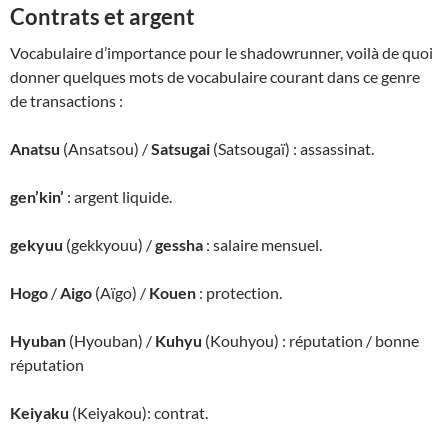
Contrats et argent
Vocabulaire d’importance pour le shadowrunner, voilà de quoi
donner quelques mots de vocabulaire courant dans ce genre
de transactions :
Anatsu
(Ansatsou) /
Satsugai
(Satsougaï) : assassinat.
gen’kin’
: argent liquide.
gekyuu
(gekkyouu) /
gessha
: salaire mensuel.
Hogo
/
Aigo
(Aïgo) /
Kouen
: protection.
Hyuban
(Hyouban) /
Kuhyu
(Kouhyou) : réputation / bonne
réputation
Keiyaku
(Keiyakou): contrat.