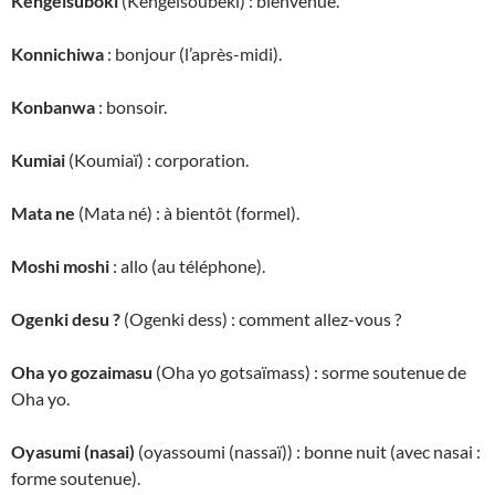
Kengeisuboki
(Kengeïsoubeki) : bienvenue.
Konnichiwa
: bonjour (l’après-midi).
Konbanwa
: bonsoir.
Kumiai
(Koumiaï) : corporation.
Mata ne
(Mata né) : à bientôt (formel).
Moshi moshi
: allo (au téléphone).
Ogenki desu ?
(Ogenki dess) : comment allez-vous ?
Oha yo gozaimasu
(Oha yo gotsaïmass) : sorme soutenue de
Oha yo.
Oyasumi (nasai)
(oyassoumi (nassaï)) : bonne nuit (avec nasai :
forme soutenue).