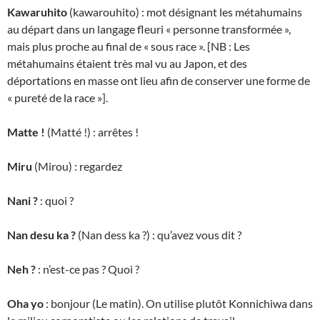
Kawaruhito
(kawarouhito) : mot désignant les métahumains
au départ dans un langage fleuri « personne transformée »,
mais plus proche au final de « sous race ». [NB : Les
métahumains étaient très mal vu au Japon, et des
déportations en masse ont lieu afin de conserver une forme de
« pureté de la race »].
Matte !
(Matté !) : arrêtes !
Miru
(Mirou) : regardez
Nani ?
: quoi ?
Nan desu ka ?
(Nan dess ka ?) : qu’avez vous dit ?
Neh ?
: n’est-ce pas ? Quoi ?
Oha yo
: bonjour (Le matin). On utilise plutôt Konnichiwa dans