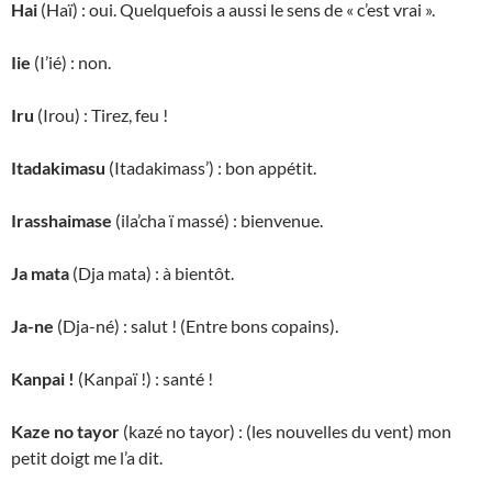
Hai
(Haï) : oui. Quelquefois a aussi le sens de « c’est vrai ».
Iie
(I’ié) : non.
Iru
(Irou) : Tirez, feu !
Itadakimasu
(Itadakimass’) : bon appétit.
Irasshaimase
(ila’cha ï massé) : bienvenue.
Ja mata
(Dja mata) : à bientôt.
Ja-ne
(Dja-né) : salut ! (Entre bons copains).
Kanpai !
(Kanpaï !) : santé !
Kaze no tayor
(kazé no tayor) : (les nouvelles du vent) mon
petit doigt me l’a dit.