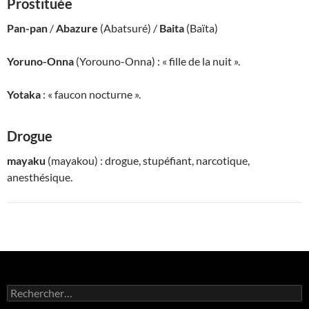
Prostituée
Pan-pan
/
Abazure
(Abatsuré) /
Baita
(Baïta)
Yoruno-Onna
(Yorouno-Onna) : « fille de la nuit ».
Yotaka
: « faucon nocturne ».
Drogue
mayaku
(mayakou) : drogue, stupéfiant, narcotique,
anesthésique.
Rechercher :