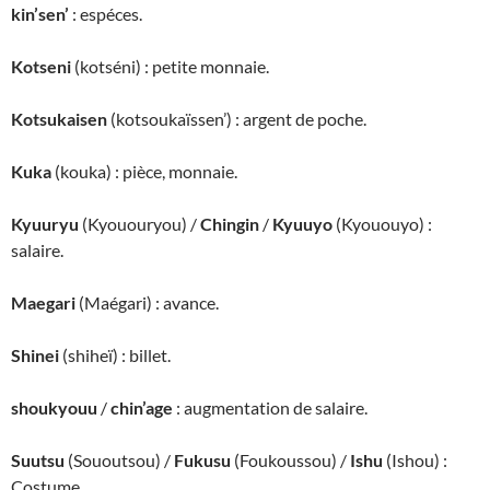
kin’sen’
: espéces.
Kotseni
(kotséni) : petite monnaie.
Kotsukaisen
(kotsoukaïssen’) : argent de poche.
Kuka
(kouka) : pièce, monnaie.
Kyuuryu
(Kyououryou) /
Chingin
/
Kyuuyo
(Kyououyo) :
salaire.
Maegari
(Maégari) : avance.
Shinei
(shiheï) : billet.
shoukyouu
/
chin’age
: augmentation de salaire.
Suutsu
(Sououtsou) /
Fukusu
(Foukoussou) /
Ishu
(Ishou) :
Costume.