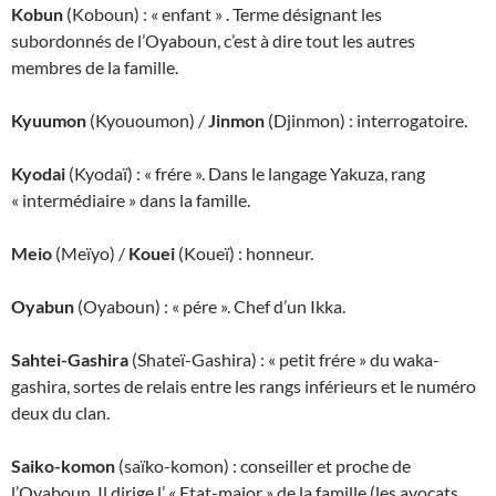
Kobun
(Koboun) : « enfant » . Terme désignant les
subordonnés de l’Oyaboun, c’est à dire tout les autres
membres de la famille.
Kyuumon
(Kyououmon) /
Jinmon
(Djinmon) : interrogatoire.
Kyodai
(Kyodaï) : « frére ». Dans le langage Yakuza, rang
« intermédiaire » dans la famille.
Meio
(Meïyo) /
Kouei
(Koueï) : honneur.
Oyabun
(Oyaboun) : « pére ». Chef d’un Ikka.
Sahtei-Gashira
(Shateï-Gashira) : « petit frére » du waka-
gashira, sortes de relais entre les rangs inférieurs et le numéro
deux du clan.
Saiko-komon
(saïko-komon) : conseiller et proche de
l’Oyaboun. Il dirige l’ « Etat-major » de la famille (les avocats,