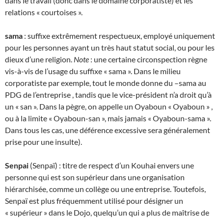
dans le travail (donc dans le domaine corporatiste) et les
relations « courtoises ».
sama
: suffixe extrêmement respectueux, employé uniquement
pour les personnes ayant un très haut statut social, ou pour les
dieux d’une religion.
Note
: une certaine circonspection règne
vis-à-vis de l’usage du suffixe « sama ». Dans le milieu
corporatiste par exemple, tout le monde donne du –sama au
PDG de l’entreprise , tandis que le vice-président n’a droit qu’à
un « san ». Dans la pègre, on appelle un Oyaboun « Oyaboun » ,
ou à la limite « Oyaboun-san », mais jamais « Oyaboun-sama ».
Dans tous les cas, une déférence excessive sera généralement
prise pour une insulte).
Senpai
(Senpaï) : titre de respect d’un Kouhai envers une
personne qui est son supérieur dans une organisation
hiérarchisée, comme un collège ou une entreprise. Toutefois,
Senpaï est plus fréquemment utilisé pour désigner un
« supérieur » dans le Dojo, quelqu’un qui a plus de maîtrise de