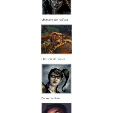
Chamane éco-radicale
Chasseur de primes
Contrebandière