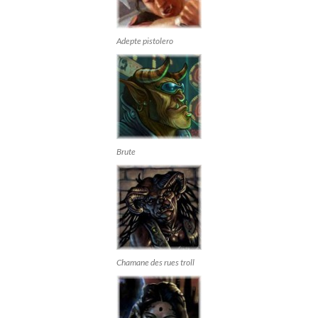
Adepte pistolero
Brute
Chamane des rues troll