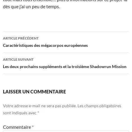
dès que j’ai un peu de temps.
Navigation
ARTICLE PRÉCÉDENT
des
Caractéristiques des mégacorpos européennes
articles
ARTICLE SUIVANT
Les deux prochains suppléments et la troisième Shadowrun Mission
LAISSER UN COMMENTAIRE
Votre adresse e-mail ne sera pas publiée.
Les champs obligatoires
sont indiqués avec
*
Commentaire
*