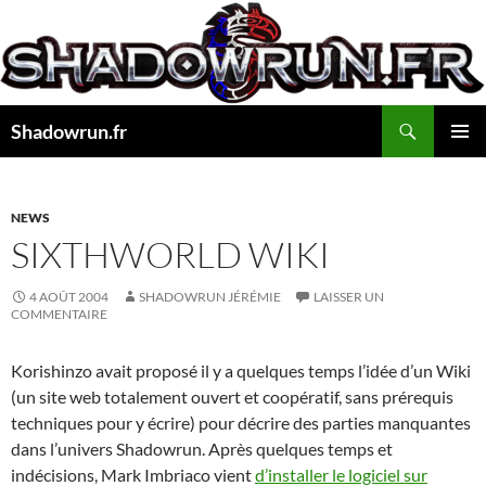
Aller
au
contenu
Recherche
Shadowrun.fr
MENU
PRINCI
NEWS
SIXTHWORLD WIKI
4 AOÛT 2004
SHADOWRUN JÉRÉMIE
LAISSER UN
COMMENTAIRE
Korishinzo avait proposé il y a quelques temps l’idée d’un Wiki
(un site web totalement ouvert et coopératif, sans prérequis
techniques pour y écrire) pour décrire des parties manquantes
dans l’univers Shadowrun. Après quelques temps et
indécisions, Mark Imbriaco vient
d’installer le logiciel sur