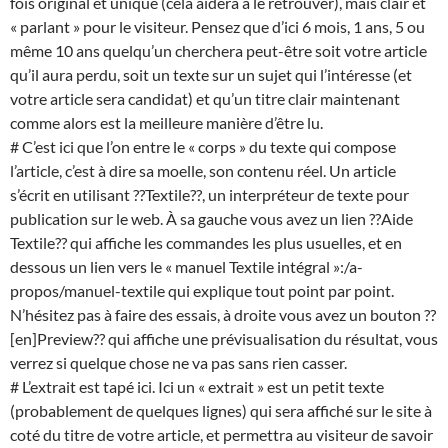
fois original et unique (cela aidera à le retrouver), mais clair et
« parlant » pour le visiteur. Pensez que d’ici 6 mois, 1 ans, 5 ou
même 10 ans quelqu’un cherchera peut-être soit votre article
qu’il aura perdu, soit un texte sur un sujet qui l’intéresse (et
votre article sera candidat) et qu’un titre clair maintenant
comme alors est la meilleure manière d’être lu.
# C’est ici que l’on entre le « corps » du texte qui compose
l’article, c’est à dire sa moelle, son contenu réel. Un article
s’écrit en utilisant ??Textile??, un interpréteur de texte pour
publication sur le web. À sa gauche vous avez un lien ??Aide
Textile?? qui affiche les commandes les plus usuelles, et en
dessous un lien vers le « manuel Textile intégral »:/a-
propos/manuel-textile qui explique tout point par point.
N’hésitez pas à faire des essais, à droite vous avez un bouton ??
[en]Preview?? qui affiche une prévisualisation du résultat, vous
verrez si quelque chose ne va pas sans rien casser.
# L’extrait est tapé ici. Ici un « extrait » est un petit texte
(probablement de quelques lignes) qui sera affiché sur le site à
coté du titre de votre article, et permettra au visiteur de savoir