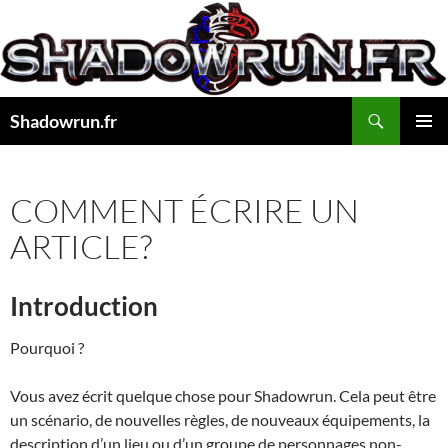
Aller
au
contenu
Recherche
Shadowrun.fr
MENU
PRINCI
COMMENT ÉCRIRE UN
ARTICLE?
Introduction
Pourquoi ?
Vous avez écrit quelque chose pour Shadowrun. Cela peut être
un scénario, de nouvelles règles, de nouveaux équipements, la
description d’un lieu ou d’un groupe de personnages non-