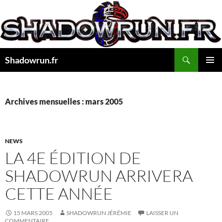
Aller
au
contenu
Recherche
Shadowrun.fr
MENU
PRINCI
Archives mensuelles : mars 2005
NEWS
LA 4E ÉDITION DE
SHADOWRUN ARRIVERA
CETTE ANNÉE
15 MARS 2005
SHADOWRUN JÉRÉMIE
LAISSER UN
COMMENTAIRE