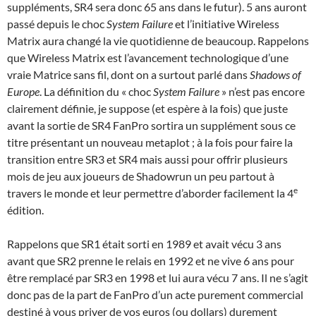
suppléments, SR4 sera donc 65 ans dans le futur). 5 ans auront
passé depuis le choc
System Failure
et l’initiative
Wireless
Matrix
aura changé la vie quotidienne de beaucoup. Rappelons
que
Wireless Matrix
est l’avancement technologique d’une
vraie Matrice sans fil, dont on a surtout parlé dans
Shadows of
Europe
. La définition du « choc
System Failure
» n’est pas encore
clairement définie, je suppose (et espère à la fois) que juste
avant la sortie de SR4 FanPro sortira un supplément sous ce
titre présentant un nouveau metaplot ; à la fois pour faire la
transition entre SR3 et SR4 mais aussi pour offrir plusieurs
mois de jeu aux joueurs de Shadowrun un peu partout à
e
travers le monde et leur permettre d’aborder facilement la 4
édition.
Rappelons que SR1 était sorti en 1989 et avait vécu 3 ans
avant que SR2 prenne le relais en 1992 et ne vive 6 ans pour
être remplacé par SR3 en 1998 et lui aura vécu 7 ans. Il ne s’agit
donc pas de la part de FanPro d’un acte purement commercial
destiné à vous priver de vos euros (ou dollars) durement