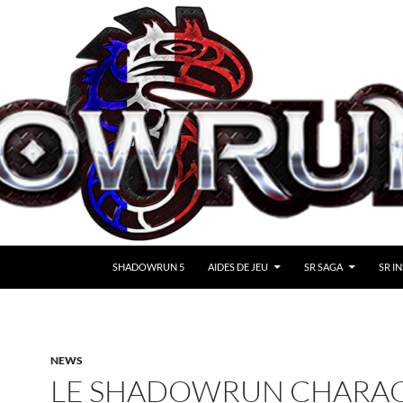
SHADOWRUN 5
AIDES DE JEU
SR SAGA
SR IN
NEWS
LE SHADOWRUN CHARA