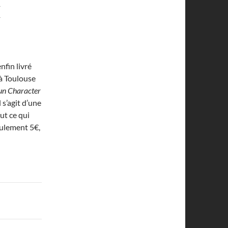
E
enfin livré
à Toulouse
n Character
 s’agit d’une
ut ce qui
eulement 5€,