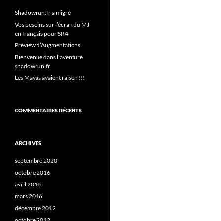
Shadowrun.fr a migré
Vos besoins sur l’écran du MJ
en français pour SR4
Preview d’Augmentations
Bienvenue dans l’aventure
shadowrun.fr
Les Mayas avaient raison !!!
COMMENTAIRES RÉCENTS
ARCHIVES
septembre 2020
octobre 2016
avril 2016
mars 2016
décembre 2012
octobre 2012