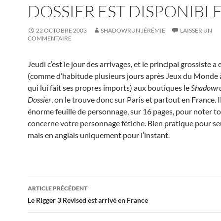
DOSSIER EST DISPONIBL
22 OCTOBRE 2003
SHADOWRUN JÉRÉMIE
LAISSER UN
COMMENTAIRE
Jeudi c’est le jour des arrivages, et le principal grossiste a 
(comme d’habitude plusieurs jours après Jeux du Monde 
qui lui fait ses propres imports) aux boutiques le
Shadowru
Dossier
, on le trouve donc sur Paris et partout en France. Il
énorme feuille de personnage, sur 16 pages, pour noter to
concerne votre personnage fétiche. Bien pratique pour s
mais en anglais uniquement pour l’instant.
Navigation
ARTICLE PRÉCÉDENT
des
Le Rigger 3 Revised est arrivé en France
articles