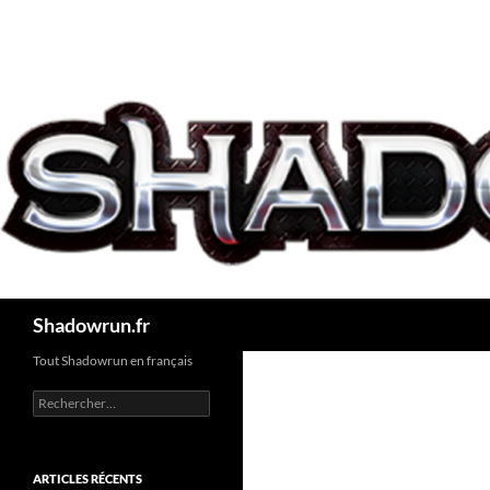
Aller
au
contenu
Recherche
Shadowrun.fr
Tout Shadowrun en français
Rechercher :
ARTICLES RÉCENTS