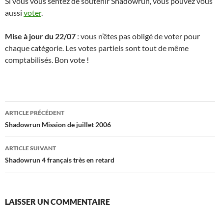
Si vous vous sentez de soutenir Shadowrun, vous pouvez vous
aussi
voter
.
Mise à jour du 22/07
: vous n’êtes pas obligé de voter pour
chaque catégorie. Les votes partiels sont tout de même
comptabilisés. Bon vote !
Navigation
ARTICLE PRÉCÉDENT
des
Shadowrun Mission de juillet 2006
articles
ARTICLE SUIVANT
Shadowrun 4 français très en retard
LAISSER UN COMMENTAIRE