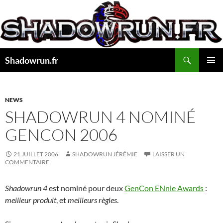
Aller
au
contenu
Recherche
Shadowrun.fr
MENU
PRINCI
NEWS
SHADOWRUN 4 NOMINÉ
GENCON 2006
21 JUILLET 2006
SHADOWRUN JÉRÉMIE
LAISSER UN
COMMENTAIRE
Shadowrun 4
est nominé pour deux
GenCon ENnie Awards
:
meilleur produit
, et
meilleurs règles
.