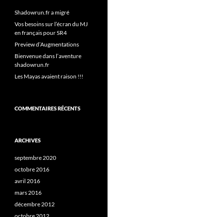
Shadowrun.fr a migré
Vos besoins sur l’écran du MJ
en français pour SR4
Preview d’Augmentations
Bienvenue dans l’aventure
shadowrun.fr
Les Mayas avaient raison !!!
COMMENTAIRES RÉCENTS
ARCHIVES
septembre 2020
octobre 2016
avril 2016
mars 2016
décembre 2012
octobre 2012