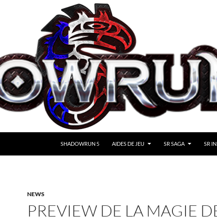
SHADOWRUN 5
AIDES DE JEU
SR SAGA
SR IN
NEWS
PREVIEW DE LA MAGIE D