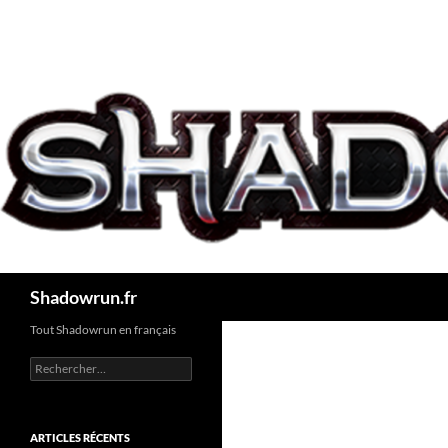
Aller
au
contenu
Recherche
Shadowrun.fr
Tout Shadowrun en français
Rechercher :
ARTICLES RÉCENTS