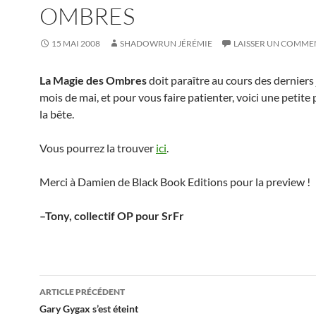
OMBRES
15 MAI 2008
SHADOWRUN JÉRÉMIE
LAISSER UN COMME
La Magie des Ombres
doit paraître au cours des derniers
mois de mai, et pour vous faire patienter, voici une petite
la bête.
Vous pourrez la trouver
ici
.
Merci à Damien de Black Book Editions pour la preview !
–Tony, collectif OP pour SrFr
Navigation
ARTICLE PRÉCÉDENT
des
Gary Gygax s’est éteint