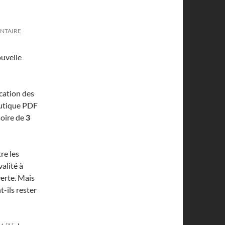
NTAIRE
uvelle
cation des
boutique PDF
soire de
3
re les
valité à
verte. Mais
-ils rester