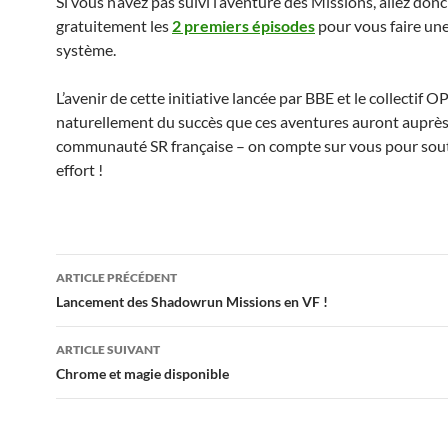
Si vous n’avez pas suivi l’aventure des Missions, allez don
gratuitement les
2 premiers épisodes
pour vous faire une
système.
L’avenir de cette initiative lancée par BBE et le collectif 
naturellement du succès que ces aventures auront auprès 
communauté SR française – on compte sur vous pour sout
effort !
Navigation
ARTICLE PRÉCÉDENT
des
Lancement des Shadowrun Missions en VF !
articles
ARTICLE SUIVANT
Chrome et magie disponible