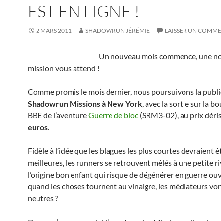
EST EN LIGNE !
2 MARS 2011
SHADOWRUN JÉRÉMIE
LAISSER UN COMME
Un nouveau mois commence, une no
mission vous attend !
Comme promis le mois dernier, nous poursuivons la publi
Shadowrun Missions à New York
, avec la sortie sur la 
BBE de l’aventure
Guerre de bloc
(SRM3-02), au prix déri
euros
.
Fidèle à l’idée que les blagues les plus courtes devraient êt
meilleures, les runners se retrouvent mêlés à une petite ri
l’origine bon enfant qui risque de dégénérer en guerre ou
quand les choses tournent au vinaigre, les médiateurs vont
neutres ?