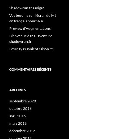
Shadowrun.fr a migré
Vos besoins sur l’écran du MJ
en français pour SR4
Preview d’Augmentations
Bienvenue dans l’aventure
shadowrun.fr
Les Mayas avaient raison !!!
COMMENTAIRES RÉCENTS
ARCHIVES
septembre 2020
octobre 2016
avril 2016
mars 2016
décembre 2012
octobre 2012