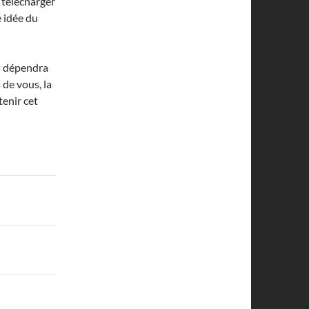
c télécharger
 idée du
OP dépendra
de vous, la
enir cet