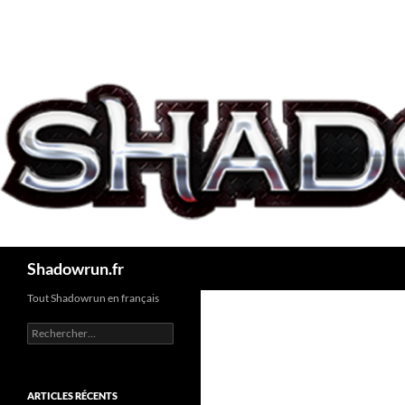
Aller
au
contenu
Recherche
Shadowrun.fr
Tout Shadowrun en français
Rechercher :
ARTICLES RÉCENTS