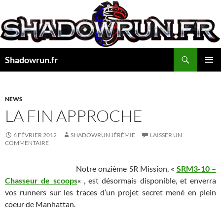
Aller
au
contenu
Recherche
Shadowrun.fr
MENU
PRINCI
NEWS
LA FIN APPROCHE
6 FÉVRIER 2012
SHADOWRUN JÉRÉMIE
LAISSER UN
COMMENTAIRE
Notre onzième SR Mission, «
SRM3-10 –
Chasseur de scoops
« , est désormais disponible, et enverra
vos runners sur les traces d’un projet secret mené en plein
coeur de Manhattan.