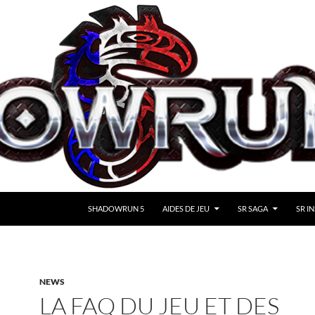
SHADOWRUN 5
AIDES DE JEU
SR SAGA
SR IN
NEWS
LA FAQ DU JEU ET DES