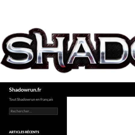
Aller
au
contenu
Recherche
Shadowrun.fr
Tout Shadowrun en français
Rechercher :
ARTICLES RÉCENTS