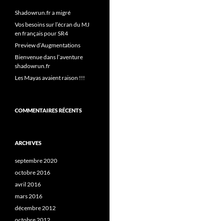
Shadowrun.fr a migré
Vos besoins sur l’écran du MJ
en français pour SR4
Preview d’Augmentations
Bienvenue dans l’aventure
shadowrun.fr
Les Mayas avaient raison !!!
COMMENTAIRES RÉCENTS
ARCHIVES
septembre 2020
octobre 2016
avril 2016
mars 2016
décembre 2012
octobre 2012