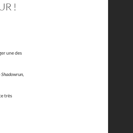
UR !
ager une des
e
Shadowrun,
e très