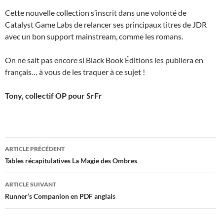
Cette nouvelle collection s’inscrit dans une volonté de
Catalyst Game Labs de relancer ses principaux titres de JDR
avec un bon support mainstream, comme les romans.
On ne sait pas encore si Black Book Éditions les publiera en
français… à vous de les traquer à ce sujet !
Tony, collectif OP pour SrFr
Navigation
ARTICLE PRÉCÉDENT
des
Tables récapitulatives La Magie des Ombres
articles
ARTICLE SUIVANT
Runner’s Companion en PDF anglais