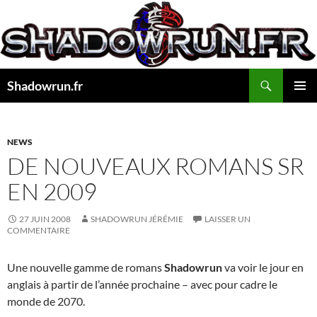
Aller
au
contenu
Recherche
Shadowrun.fr
MENU
PRINCI
NEWS
DE NOUVEAUX ROMANS SR
EN 2009
27 JUIN 2008
SHADOWRUN JÉRÉMIE
LAISSER UN
COMMENTAIRE
Une nouvelle gamme de romans
Shadowrun
va voir le jour en
anglais à partir de l’année prochaine – avec pour cadre le
monde de 2070.