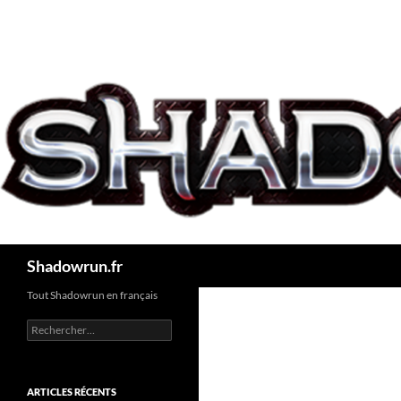
Aller
au
contenu
Recherche
Shadowrun.fr
Tout Shadowrun en français
Rechercher :
ARTICLES RÉCENTS