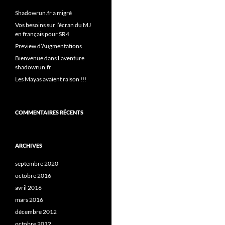
Shadowrun.fr a migré
Vos besoins sur l’écran du MJ
en français pour SR4
Preview d’Augmentations
Bienvenue dans l’aventure
shadowrun.fr
Les Mayas avaient raison !!!
COMMENTAIRES RÉCENTS
ARCHIVES
septembre 2020
octobre 2016
avril 2016
mars 2016
décembre 2012
octobre 2012