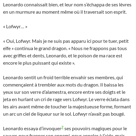
Leonardo connaissait bien, et leur nom s’échappa de ses lèvres
en un murmure au moment même où il traversait son esprit.
« Lofwyr… »
« Oui, Lofwyr. Mais je ne suis pas apparu ici pour te tuer, petit
elfe » continua le grand dragon. « Nous ne frappons pas tous
avec griffes et dents, Leonardo, et le poison de ma race est
encore le plus puissant qui existe ».
Leonardo sentit un froid terrible envahir ses membres, qui
commençaient à trembler aux mots du dragon. Il baissa les
yeux sur son verre d’alamestra, encore entre ses doigts et le
jeta en hurlant un cri de rage vers Lofwyr. Le verre éclata dans
les airs avant même de toucher la majestueuse forme, formant
un arc un ciel de liqueur sur le sol. Lofwyr n’avait pas bougé.
7
Leonardo essaya d’invoquer
ses pouvoirs magiques pour le
sauver, pour frapper son ennemi, pour appeler à l’aide, mais