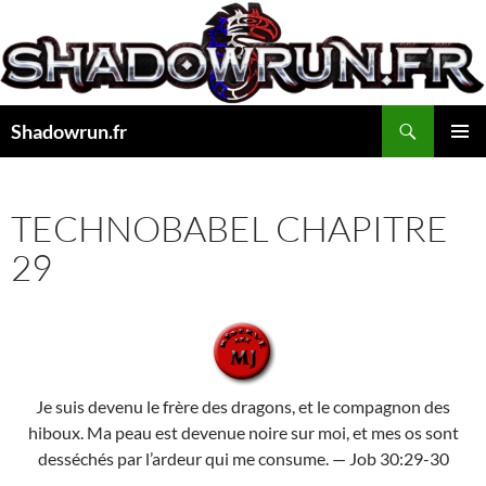
Aller
au
contenu
Recherche
Shadowrun.fr
MENU
PRINCI
TECHNOBABEL CHAPITRE
29
Je suis devenu le frère des dragons, et le compagnon des
hiboux. Ma peau est devenue noire sur moi, et mes os sont
desséchés par l’ardeur qui me consume. — Job 30:29-30