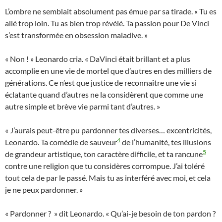
L’ombre ne semblait absolument pas émue par sa tirade. « Tu es
allé trop loin. Tu as bien trop révélé. Ta passion pour De Vinci
s’est transformée en obsession maladive. »
« Non ! » Leonardo cria. « DaVinci était brillant et a plus
accomplie en une vie de mortel que d’autres en des milliers de
générations. Ce n’est que justice de reconnaître une vie si
éclatante quand d’autres ne la considèrent que comme une
autre simple et brève vie parmi tant d’autres. »
« J’aurais peut-être pu pardonner tes diverses… excentricités,
4
Leonardo. Ta comédie de sauveur
de l’humanité, tes illusions
5
de grandeur artistique, ton caractère difficile, et ta rancune
contre une religion que tu considères corrompue. J’ai toléré
tout cela de par le passé. Mais tu as interféré avec moi, et cela
je ne peux pardonner. »
« Pardonner ? » dit Leonardo. « Qu’ai-je besoin de ton pardon ?