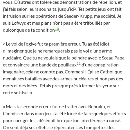
vous. D’autres ont toléré ces démonstrations de rébellion, et
9
j’ai fais selon leurs souhaits, jusqu’ici
. Tes petits jeux ont fait
intrusion sur les opérations de Saeder-Krupp, ma société. Je
suis Lofwyr, et mes plans n’ont pas à être trifouillés par
10
quiconque de ta condition
.
« Le vol de l’ogive fut ta première erreur. Tu as été idiot
d’imaginer que je ne remarquerais pas le vol d’une arme
nucléaire. Que tu ne voulais que la peindre avec le Sceau Papal
11
et convaincre une bande de pouilleux
d’une conspiration
imaginaire, cela ne compte pas. Comme si l’Église Catholique
menait ses batailles avec des armes nucléaires et non pas des
mots et des idées. J’étais presque près à fermer les yeux sur
cette sottise. »
« Mais ta seconde erreur fut de traiter avec Renraku, et
t’immiscer dans mon jeu. J’ai été forcé de faire quelques efforts
pour corriger le … déséquilibre que ton interférence a causé.
On sent déjà ses effets se répercuter. Les trompettes des