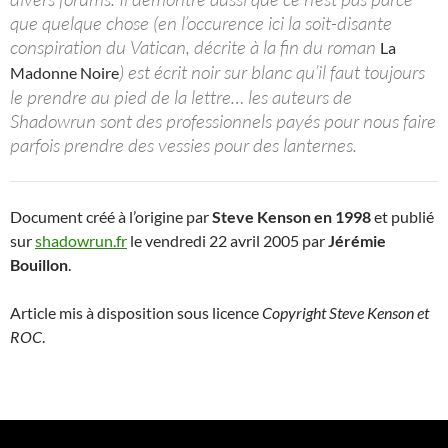
que quelque chose (en l’occurence ici la soit-disante
conspiration du Vatican, décrite à la fin du roman
La
) est écrit noir sur blanc qu’il faut toujours
Madonne Noire
le prendre au pied de la lettre… les auteurs de
Shadowrun sont des professionnels payés pour nous faire
parfois prendre des vessies pour des lanternes.
Document créé à l’origine par
Steve Kenson en 1998
et publié
sur
shadowrun.fr
le vendredi 22 avril 2005 par
Jérémie
Bouillon
.
Article mis à disposition sous licence
Copyright Steve Kenson et
ROC
.