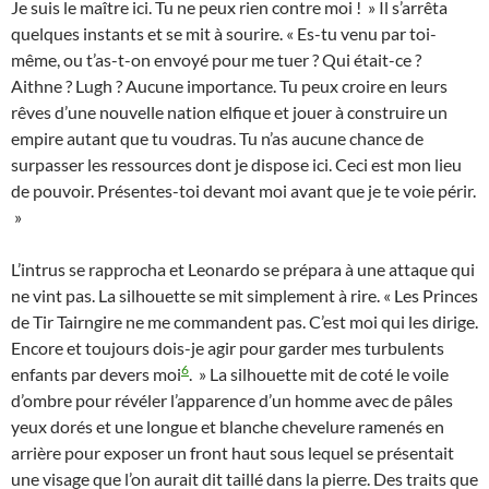
Je suis le maître ici. Tu ne peux rien contre moi ! » Il s’arrêta
quelques instants et se mit à sourire. « Es-tu venu par toi-
même, ou t’as-t-on envoyé pour me tuer ? Qui était-ce ?
Aithne ? Lugh ? Aucune importance. Tu peux croire en leurs
rêves d’une nouvelle nation elfique et jouer à construire un
empire autant que tu voudras. Tu n’as aucune chance de
surpasser les ressources dont je dispose ici. Ceci est mon lieu
de pouvoir. Présentes-toi devant moi avant que je te voie périr.
»
L’intrus se rapprocha et Leonardo se prépara à une attaque qui
ne vint pas. La silhouette se mit simplement à rire. « Les Princes
de Tir Tairngire ne me commandent pas. C’est moi qui les dirige.
Encore et toujours dois-je agir pour garder mes turbulents
6
enfants par devers moi
. » La silhouette mit de coté le voile
d’ombre pour révéler l’apparence d’un homme avec de pâles
yeux dorés et une longue et blanche chevelure ramenés en
arrière pour exposer un front haut sous lequel se présentait
une visage que l’on aurait dit taillé dans la pierre. Des traits que